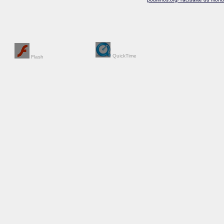
QuickTime
Flash