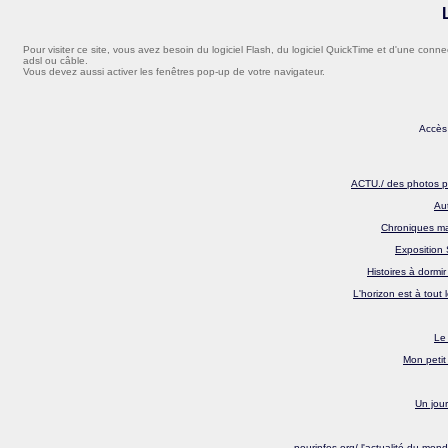
Pour visiter ce site, vous avez besoin du logiciel Flash, du logiciel QuickTime et d'une conne
adsl ou câble.
Vous devez aussi activer les fenêtres pop-up de votre navigateur.
Ac
cès
ACTU./ des photos p
Aut
Chroniques ma
Exposition
Histoires à dormir
L'horizon est à tout
Le
Mon petit
Un jour
pourinfos.org/ l'actualité du mond