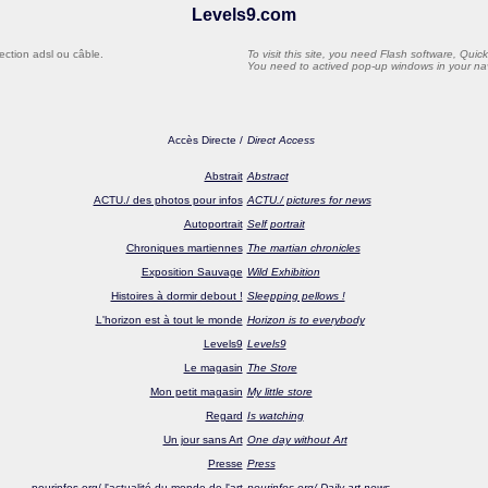
Levels9.com
ection adsl ou câble.
To visit this site, you need Flash software, Qui
You need to actived pop-up windows in your nav
Ac
cès Directe /
Direct Access
Abstrait
Abstract
ACTU./ des photos pour infos
ACTU./ pictures for news
Autoportrait
Self portrait
Chroniques martiennes
The martian chronicles
Exposition Sauvage
Wild Exhibition
Histoires à dormir debout !
Sleepping pellows !
L'horizon est à tout le monde
Horizon is to everybody
Levels9
Levels9
Le magasin
The Store
Mon petit magasin
My little store
Regard
Is watching
Un jour sans Art
One day without Art
Presse
Press
pourinfos.org/ l'actualité du monde de l'art
pourinfos.org/ Daily art news