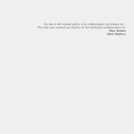
Ce site a été réalisé grâce à la collaboration technique de :
This site was carried out thanks to the technical collaboration of:
Marc Bolard
Ulrich Mathon